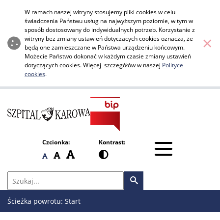
Instrukcja obsługi - BIP Szpital K
Przejdź do menu głównego
Przejdź do głównej zawartości
W ramach naszej witryny stosujemy pliki cookies w celu
świadczenia Państwu usług na najwyższym poziomie, w tym w
sposób dostosowany do indywidualnych potrzeb. Korzystanie z
×
witryny bez zmiany ustawień dotyczących cookies oznacza, że
będą one zamieszczane w Państwa urządzeniu końcowym.
Możecie Państwo dokonać w każdym czasie zmiany ustawień
dotyczących cookies. Więcej szczegółów w naszej
Polityce
cookies
.
Czcionka:
Kontrast:
Otwórz me
Czcionka duża
Wysoki kontrast
Czcionka domyślna
Czcionka średnia
Wyszukiwarka
Szukaj
Szukaj
Ścieżka powrotu:
Start